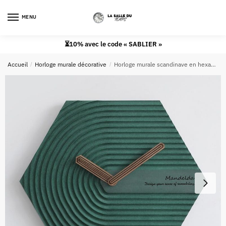
MENU
0
⏳10% avec le code « SABLIER »
Accueil
/
Horloge murale décorative
/
Horloge murale scandinave en hexagone