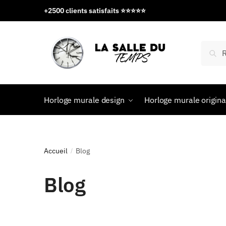
+2500 clients satisfaits ⭐️⭐️⭐️⭐️⭐️
Rec
Horloge murale design
Horloge murale origina
Accueil
Blog
/
Blog