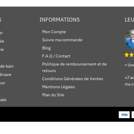
S
INFORMATIONS
LEU
Mon Compte
gn
Suivre ma commande
ale
Blog
ne
F.A.Q / Contact
Politique de remboursement et de
« Une
 de bain
retours
dinave
«J’ad
Conditions Générales de Ventes
ion
ma c
Mentions Légales
Plan du Site
nale