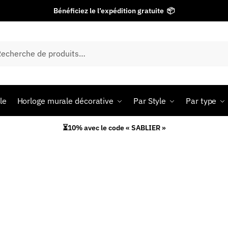
Bénéficiez le l’expédition gratuite 📦
herche
le
Horloge murale décorative
Par Style
Par type
⏳10% avec le code « SABLIER »